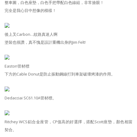
整車圖，白色座墊，白色手把帶配白色線組，非常搶眼！
完全是我心目中想像的模樣！
後上叉Carbon…紋路真迷人啊
塗裝也很讚，真不愧是設計重機出身的Jim Felt!
Easton管材標
下方的Cable Donut是防止振動鋼線打到車架破壞烤漆的作用。
Dedacciai SC61.10A管材標。
Ritchey WCS鋁合金座管，CP值高的好選擇，搭配Scott座墊，顏色相當
契合。