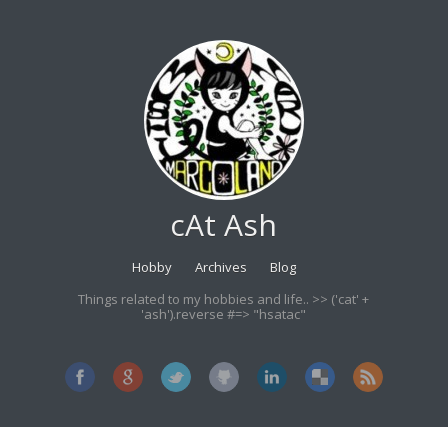
cAt Ash
Hobby
Archives
Blog
Things related to my hobbies and life.. >> ('cat' +
'ash').reverse #=> "hsatac"