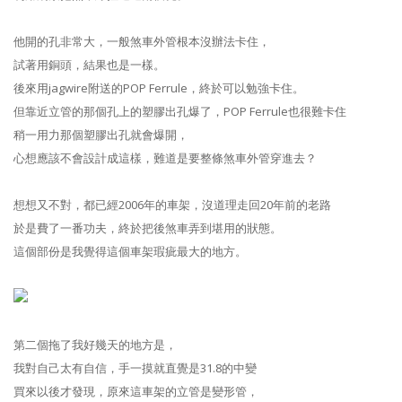
他開的孔非常大，一般煞車外管根本沒辦法卡住，
試著用銅頭，結果也是一樣。
後來用jagwire附送的POP Ferrule，終於可以勉強卡住。
但靠近立管的那個孔上的塑膠出孔爆了，POP Ferrule也很難卡住
稍一用力那個塑膠出孔就會爆開，
心想應該不會設計成這樣，難道是要整條煞車外管穿進去？
想想又不對，都已經2006年的車架，沒道理走回20年前的老路
於是費了一番功夫，終於把後煞車弄到堪用的狀態。
這個部份是我覺得這個車架瑕疵最大的地方。
第二個拖了我好幾天的地方是，
我對自己太有自信，手一摸就直覺是31.8的中變
買來以後才發現，原來這車架的立管是變形管，