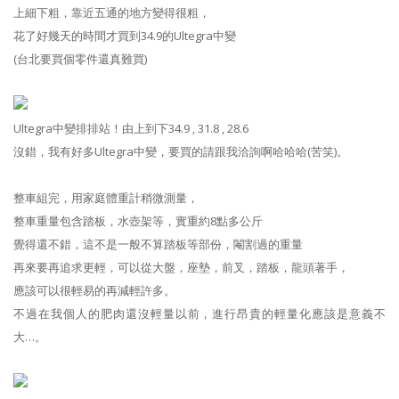
上細下粗，靠近五通的地方變得很粗，
花了好幾天的時間才買到34.9的Ultegra中變
(台北要買個零件還真難買)
Ultegra中變排排站！由上到下34.9 , 31.8 , 28.6
沒錯，我有好多Ultegra中變，要買的請跟我洽詢啊哈哈哈(苦笑)。
整車組完，用家庭體重計稍微測量，
整車重量包含踏板，水壺架等，實重約8點多公斤
覺得還不錯，這不是一般不算踏板等部份，閹割過的重量
再來要再追求更輕，可以從大盤，座墊，前叉，踏板，龍頭著手，
應該可以很輕易的再減輕許多。
不過在我個人的肥肉還沒輕量以前，進行昂貴的輕量化應該是意義不
大…。