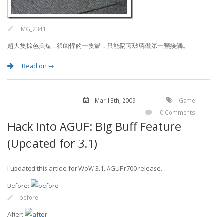
IMG_2341
超大隻棕色美短…很凶悍的一隻貓，只能隔著玻璃做第一類接觸。
Read on →
Mar 13
th
, 2009
Game
0 Comments
Hack Into AGUF: Big Buff Feature
(Updated for 3.1)
I updated this article for WoW 3.1, AGUF r700 release.
Before:
before
After: