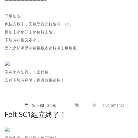
——————————–
同場加映
也快入秋了，天氣變得比較陰涼一些，
再加上小格頭山路位於山陰，
下坡時的風又不小，
因此之前團購的糖果風衣終於派上用場啦。
塞在水壺架裡，非常輕便。
回程下坡時穿著，保暖效果很棒！
0 Comments
Sep 8
th
, 2008
Felt SC1組立終了！
直接先來一張殺氣的車頭總成