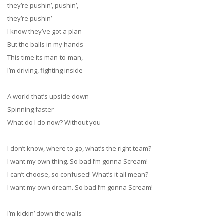
they’re pushin’, pushin’,
they’re pushin’
I know they’ve got a plan
But the balls in my hands
This time its man-to-man,
I’m driving, fighting inside
A world that’s upside down
Spinning faster
What do I do now? Without you
I don’t know, where to go, what’s the right team?
I want my own thing. So bad I’m gonna Scream!
I can’t choose, so confused! What’s it all mean?
I want my own dream. So bad I’m gonna Scream!
I’m kickin’ down the walls