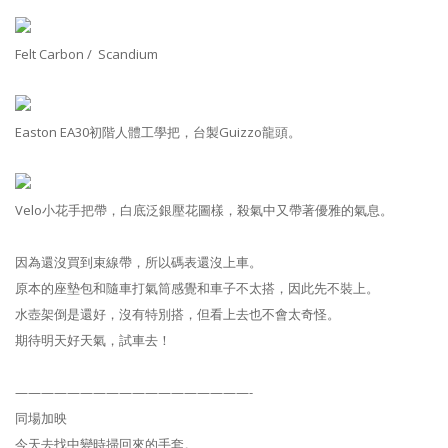
Felt Carbon / Scandium
Easton EA30初階人體工學把，台製Guizzo龍頭。
Velo小花手把帶，白底泛銀壓花圖樣，殺氣中又帶著優雅的氣息。
因為還沒買到束線帶，所以碼表還沒上車。
原本的座墊包和隨車打氣筒感覺和車子不太搭，因此先不裝上。
水壺架倒是還好，沒有特別搭，但看上去也不會太奇怪。
期待明天好天氣，試車去！
——————————————————-
同場加映
今天去找中變時掃回來的手套。