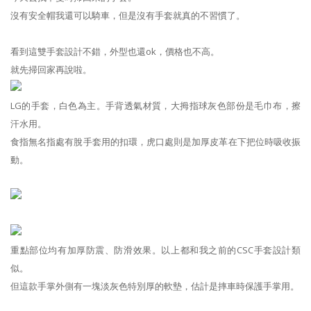
沒有安全帽我還可以騎車，但是沒有手套就真的不習慣了。
看到這雙手套設計不錯，外型也還ok，價格也不高。
就先掃回家再說啦。
LG的手套，白色為主。手背透氣材質，大拇指球灰色部份是毛巾布，擦
汗水用。
食指無名指處有脫手套用的扣環，虎口處則是加厚皮革在下把位時吸收振
動。
重點部位均有加厚防震、防滑效果。以上都和我之前的CSC手套設計類
似。
但這款手掌外側有一塊淡灰色特別厚的軟墊，估計是摔車時保護手掌用。