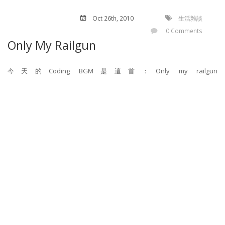
Oct 26
th
, 2010
生活雜談
0 Comments
Only My Railgun
今天的Coding BGM是這首：Only my railgun