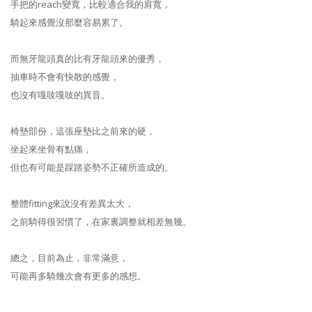
手把的reach變寬，比較適合我的肩寬，
騎起來感覺沒那麼容易累了。
而無牙龍頭真的比有牙龍頭來的優秀，
抽車時不會有快散的感覺，
也沒有嘎吱嘎吱的異音。
椅墊部份，這張座墊比之前來的硬，
坐起來坐骨有點痛，
但也有可能是踩踏姿勢不正確所造成的。
整體fitting來說沒有差異太大，
之前騎得很習慣了，在家裏調整就相差無幾。
總之，目前為止，非常滿意，
可能再多騎幾次會有更多的感想。