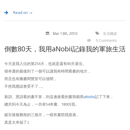
Read on →
Mar 13
th
, 2010
生活雜談
0 Comments
倒數80天，我用aNobii記錄我的軍旅生活
今天是我入伍的第256天，也就是還有80天退伍。
很幸運的最後到了一個可以讓我有時間看書的地方，
而且也有圖書閱覽室可以借閱，
不然我應該會受不了…。
新訓、憲訓看的書不算，到這邊後看的書我都用
aNobii
記了下來，
總共到今天為止，一共有54本書、18003頁。
破百後最難熬的三個月，一樣有書陪我渡過，
真是太幸福了:)