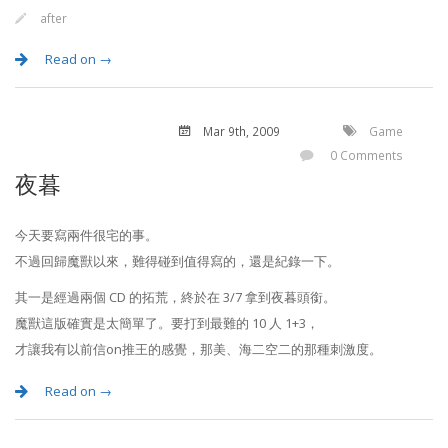
after
Read on →
Mar 9
th
, 2009
Game
0 Comments
夜暮
今天要寫兩件很宅的事。
不過回歸魔獸以來，難得碰到值得寫的，還是紀錄一下。
其一是經過兩個 CD 的拓荒，終於在 3/7 拿到夜暮頭銜。
魔獸這版確實是太簡單了。要打到最難的 10 人 1+3，
才讓我有以前信on推王的感覺，那美、海二空二的那種刺激度。
Read on →