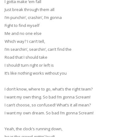
I gotta make ‘em fall
Just break through them all
I’m punchin’, crashin’, I’m gonna
Fight to find myself
Me and no one else
Which way? I can’t tell,
I’m searchin’, searchin’, can’t find the
Road that I should take
I should! turn right or left is
It’s like nothing works without you
I don’t know, where to go, what’s the right team?
I want my own thing. So bad I’m gonna Scream!
I can’t choose, so confused! What’s it all mean?
I want my own dream. So bad I’m gonna Scream!
Yeah, the clock’s running down,
hear the crowd gettin’ loud!