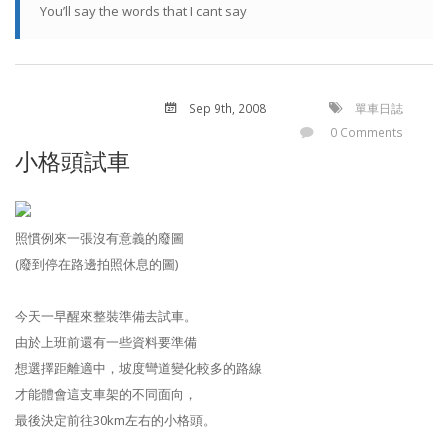
You’ll say the words that I cant say
Sep 9
th
, 2008
單車日誌
0 Comments
小格頭試車
照慣例來一張沒有意義的廢圖
(廢到停在路邊拍照休息的圖)
今天一早醒來整裝準備去試車。
由於上班前還有一些資料要準備
想選擇距離適中，坡度彎道變化較多的路線
才能體會這支車架的不同面向，
最後決定前往30km左右的小格頭。