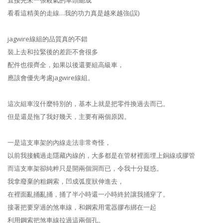
看看這精美的走線…我的功力真是越來越強(誤)
jagwire線組的品質真的不錯
裝上去和拉緊後的差距不會很多
配件也很齊全，如果以後還要組高級車，
應該會優先考慮jagwire線組。
這次組車沒什麼特別的，基本上就是把零件換過去而已。
但是還是拖了我好幾天，主要有兩個原因。
一是這支車架的內線走法非常奇怪，
以前我接觸過走隱藏內線的，大多都是在管材裡面埋上銅線或膠管
而這支車架卻純粹只是開兩個洞而已，令我十分疑惑。
我拿廢棄的粗鋼索，凹成弧度狀伸進去，
在裡面亂捅亂捅，捅了半小時還一小時終於讓我捅穿了。
接著把要穿過的煞車線，和鋼索用電器膠布綁在一起
利用鋼索把煞車線拉過這兩個孔。