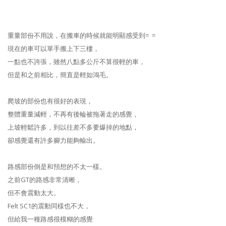
重量部份不用說，在搬車的時候就能明顯感受到= =
現在的車可以單手搬上下三樓，
一點也不誇張，雖然八點多公斤不算很輕的車，
但是和之前相比，簡直是輕如鴻毛。
爬坡的部份也有很好的表現，
整體重量減輕，不再有後輪被拖著走的感覺，
上坡輕鬆許多，到以往差不多要爆掉的地點，
卻感覺還有許多腳力能夠輸出。
路感部份倒是和預想的不太一樣。
之前GT的路感非常清晰，
但不會震動太大。
Felt SC1的震動同樣也不大，
但給我一種路感很模糊的感覺