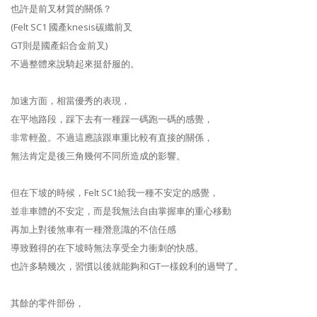
也許是前叉材質的關係？
(Felt SC1 國產knesis碳纖前叉
GT則是國產鋁合金前叉)
不過整體來說騎起來挺舒服的。
加速方面，相當優秀的表現，
在平地路段，踩下去有一種踩一碼跑一碼的感覺，
非常輕盈。不過這應該跟車重比較有直接的關係，
無法肯定是後三角幾何不同所造成的影響。
但在下坡的時候，Felt SC1給我一種不安定的感覺，
並非車體的不安定，而是我無法自由掌握車的重心移動
再加上對後煞車有一種潛意識的不信任感
導致難得的在下坡時無法享受全力衝刺的快感。
也許多騎幾次，習慣以後就能夠和GT一樣銳利的過彎了。
其餘的零件部份，