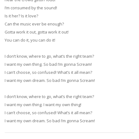
I’m consumed by the sound!
Is it her? Is it love?
Can the music ever be enough?
Gotta work it out, gotta work it out!
You can do it, you can do it!
I don’t know, where to go, what’s the right team?
I want my own thing. So bad I’m gonna Scream!
I can’t choose, so confused! What’s it all mean?
I want my own dream. So bad I’m gonna Scream!
I don’t know, where to go, what’s the right team?
I want my own thing. I want my own thing!
I can’t choose, so confused! What’s it all mean?
I want my own dream. So bad I’m gonna Scream!