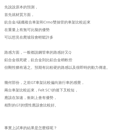
先說說原本的預測，
首先就材質方面，
鈧合金/碳纖複合車架和Crmo雙抽管的車架比較起來
在重量上有無可比擬的優勢
可以想見在爬坡段會輕鬆許多
路感方面，一般都說鋼管車的路感好又Q
鋁合金很死硬，鈧合金則比鋁合金稍軟些
但剛性猶有過之。預期有比較硬的路感以及很即時的動力傳達。
幾何部份，之前GT車架比較偏向旅行車的感覺，
兩台車架比較起來，Felt SC1的後下叉較短，
應該在加速，衝刺上會有優勢，
相對的GT的慣性應該會比較好。
事實上試車的結果是怎麼樣呢？