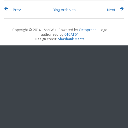
Prev
Blog Archives
Next
Copyright © 2014 - Ash Wu -
Powered by
Octopress
- Logo
authorized by
64CAT64
Design credit:
Shashank Mehta