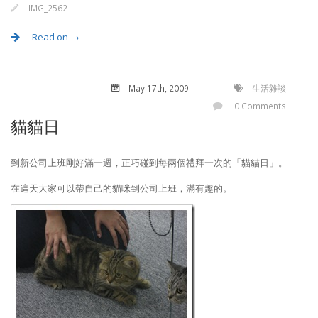
IMG_2562
Read on →
May 17
th
, 2009
生活雜談
0 Comments
貓貓日
到新公司上班剛好滿一週，正巧碰到每兩個禮拜一次的「貓貓日」。
在這天大家可以帶自己的貓咪到公司上班，滿有趣的。