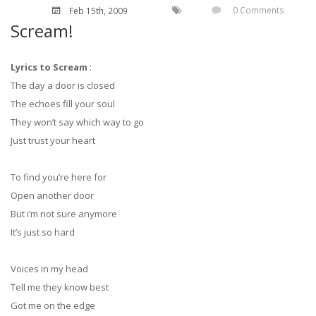
0 Comments
Feb 15
th
, 2009
Scream!
Lyrics to Scream
:
The day a door is closed
The echoes fill your soul
They won’t say which way to go
Just trust your heart
To find you’re here for
Open another door
But i’m not sure anymore
It’s just so hard
Voices in my head
Tell me they know best
Got me on the edge