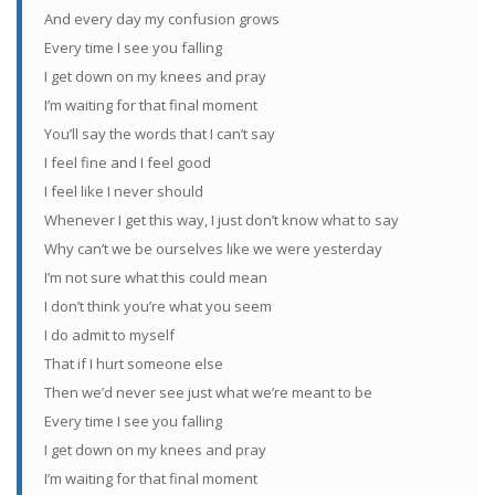
And every day my confusion grows
Every time I see you falling
I get down on my knees and pray
I’m waiting for that final moment
You’ll say the words that I can’t say
I feel fine and I feel good
I feel like I never should
Whenever I get this way, I just don’t know what to say
Why can’t we be ourselves like we were yesterday
I’m not sure what this could mean
I don’t think you’re what you seem
I do admit to myself
That if I hurt someone else
Then we’d never see just what we’re meant to be
Every time I see you falling
I get down on my knees and pray
I’m waiting for that final moment