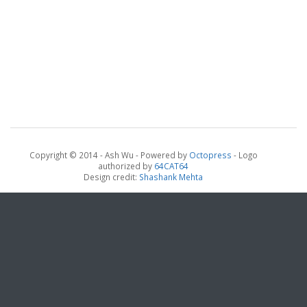
Copyright © 2014 - Ash Wu -
Powered by
Octopress
- Logo
authorized by
64CAT64
Design credit:
Shashank Mehta