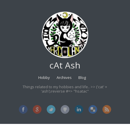
cAt Ash
Hobby
Archives
Blog
Things related to my hobbies and life.. >> ('cat' +
'ash').reverse #=> "hsatac"