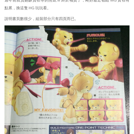
點累，換這隻 HG 玩玩看。
說明書頁數很少，組裝部分只有四頁而已。