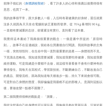
前陣子很紅的《
身體調校聖經
》，看了許多人的心得和推薦以後覺得很有
意思，也買了一本。
我的故事很平常，跟大多數人一樣，入伍時有著健康的好身材，退伍就業
沒多久就因為天天坐在電腦前缺乏運動而發胖。從 70 kg 暴增到 90 kg。
一直都有要減重的念頭，卻遲遲沒有實行。直到看了這本書。
我覺得這本書給了我兩個很重要的觀念：一個是書中所提的「原宿時
刻」。故事不在這邊細說，留給各位買書後自行閱讀。我就和故事的主角
一樣，突然領悟到，在生命中我一直對最重要的資產——身體視而不見。
下意識去忽略他。我知道我需要減重，我知道我要吃得健康，我知道我要
維持運動。可是我總是什麼都不去做，就這樣等著看會不會有什麼神奇的
事情發生。我每天在寫程式，學習新技術。不斷磨練自己，不斷改進自己
的產品、開發流程。因為我知道每天都進步一點，持久下來就會很可觀。
可是對自己身體的態度，我卻偏偏是我最瞧不起的那種人。意識到這點以
後，要做改變一點都不困難了。
第二個我覺得很棒的觀點是：「測量」。
我從沒想過自己的身體也可以當玩具。我每個月都在買新玩具，沉迷於新