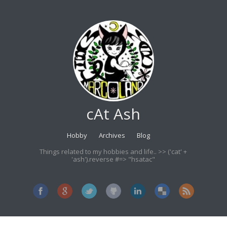
cAt Ash
Hobby
Archives
Blog
Things related to my hobbies and life.. >> ('cat' +
'ash').reverse #=> "hsatac"