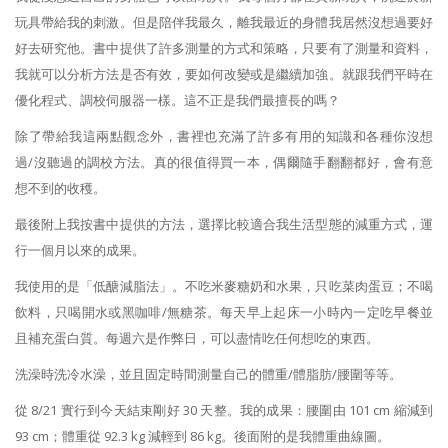
玩具帶給我的刺激。但是陪伴我最久，離我最近的身體我居然沒想過要好
好去研究他。書中提供了許多測量的方式和策略，只要有了測量和資料，
我就可以分析方法是否有效，要如何改變或是繼續加強。就跟我們平時在
優化程式、調校伺服器一樣。這不正是我們最擅長的嗎？
除了帶給我這兩點觀念外，書裡也充滿了許多有用的知識和各種你沒想
過/沒聽過的調校方法。真的很值得買一本，偶爾隨手翻翻都好，會有意
想不到的收穫。
最後附上我按書中提供的方法，選擇比較適合我生活型態的減重方式，運
行一個月以來的成果。
我使用的是「低醣減脂法」。不吃米麥糖奶和水果，只吃菜肉蛋豆；不喝
飲料，只喝開水或黑咖啡/無糖茶。每天早上起床一小時內一定吃早餐並
且補充蛋白質。每週六是作弊日，可以盡情吃任何想吃的東西。
洗澡時洗冷水澡，並且固定時間測量自己的體重/體脂肪/腰圍等等。
從 8/21 實行到今天結束剛好 30 天整。我的成果：腰圍由 101 cm 縮減到
93 cm；體重從 92.3 kg 減輕到 86 kg。後面附的是我體重曲線圖。