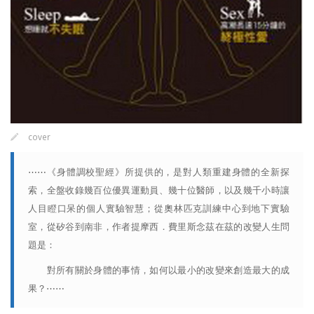
cover
⋯⋯《身體調校聖經》所提供的，是對人類重建身體的全新探
索，全盤收錄幾百位優異運動員、幾十位醫師，以及幾千小時讓
人目瞪口呆的個人實驗智慧；從奧林匹克訓練中心到地下實驗
室，從矽谷到南非，作者提摩西．費里斯念茲在茲的改變人生問
題是：
對所有關於身體的事情，如何以最小的改變來創造最大的成
果？⋯⋯