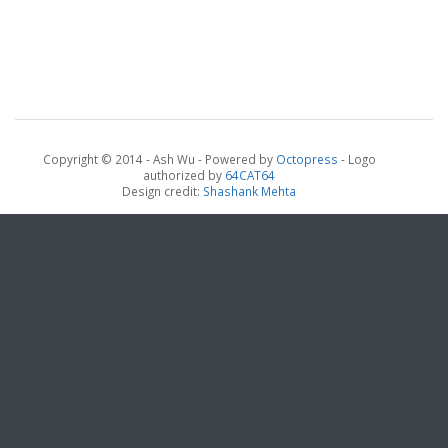
Copyright © 2014 - Ash Wu -
Powered by
Octopress
- Logo
authorized by
64CAT64
Design credit:
Shashank Mehta