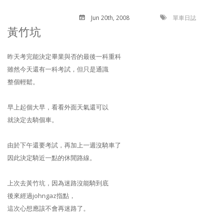
Jun 20
th
, 2008
單車日誌
黃竹坑
昨天考完能決定畢業與否的最後一科重科
雖然今天還有一科考試，但只是通識
整個輕鬆。
早上起個大早，看看外面天氣還可以
就決定去騎個車。
由於下午還要考試，再加上一週沒騎車了
因此決定騎近一點的休閒路線。
上次去黃竹坑，因為迷路沒能騎到底
後來經過johngaz指點，
這次心想應該不會再迷路了。