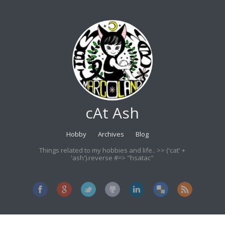
cAt Ash
Hobby
Archives
Blog
Things related to my hobbies and life.. >> ('cat' +
'ash').reverse #=> "hsatac"