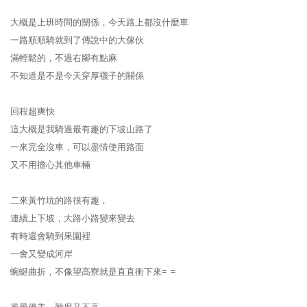
大概是上班時間的關係，今天路上都沒什麼車
一路順順騎就到了傳說中的大傢伙
滿輕鬆的，不過右腳有點麻
不知道是不是今天穿厚襪子的關係
回程超爽快
這大概是我騎過最有趣的下坡山路了
一來完全沒車，可以盡情使用路面
又不用擔心其他車輛
二來黃竹坑的路很有趣，
連續上下坡，大路小路變來變去
有時還會騎到果園裡
一會又變成河岸
蜿蜒曲折，不像望高寮就是直直衝下來= =